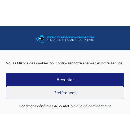
06 50 73 02 29
Nous utilisons des cookies pour optimiser notre site web et notre service.
Accepter
Foo
Préférences
Mon compte
Conditions générales de vente
Politique de confidentialité
Nous contacter
Politique de confidentialité
Conditions générales de ventes – mentions légales