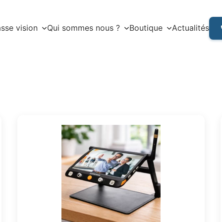
sse vision
Qui sommes nous ?
Boutique
Actualités
Ce
produit
a
plusieurs
variations.
Les
options
peuvent