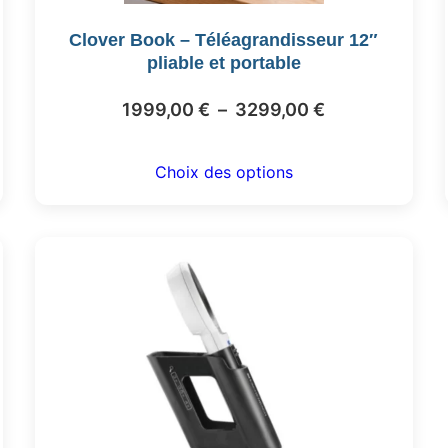
être
Clover Book – Téléagrandisseur 12″
choisies
pliable et portable
sur
la
Plage
1999,00
€
–
3299,00
€
page
de
du
prix :
produit
Choix des options
1999,00 €
à
3299,00 €