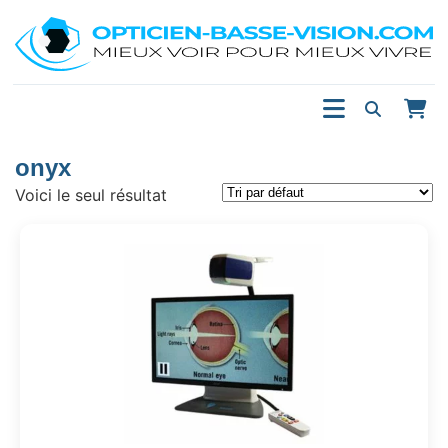
onyx
Voici le seul résultat
Ce
produit
a
plusieurs
variations.
Les
options
peuvent