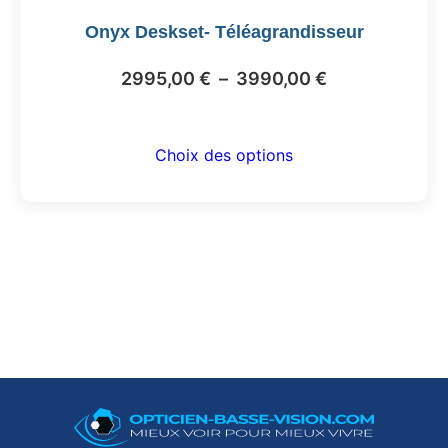
être
Onyx Deskset- Téléagrandisseur
choisies
sur
Plage
2995,00
€
–
3990,00
€
la
de
page
du
prix :
Choix des options
produit
2995,00 €
à
3990,00 €