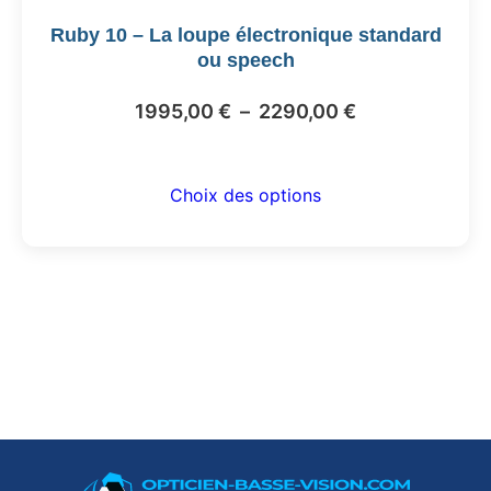
être
Ruby 10 – La loupe électronique standard
choisies
ou speech
sur
la
Plage
1995,00
€
–
2290,00
€
page
de
du
prix :
produit
Choix des options
1995,00 €
à
2290,00 €