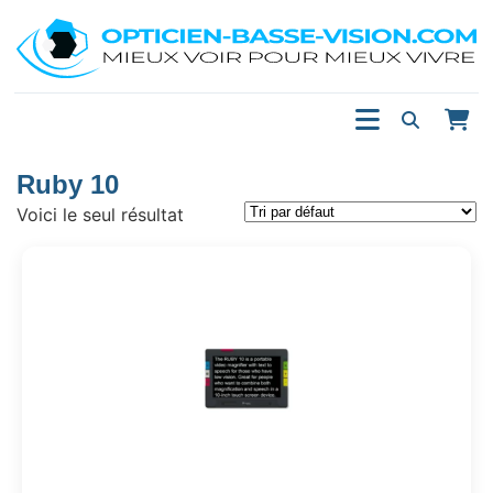
Ruby 10
Voici le seul résultat
Ce
produit
a
plusieurs
variations.
Les
options
peuvent