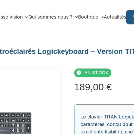
sse vision
Qui sommes nous ?
Boutique
Actualités
roéclairés Logickeyboard – Version TIT
EN STOCK
189,00
€
Le clavier TITAN Logick
caractères, conçu pour 
excellente lisibilité, u