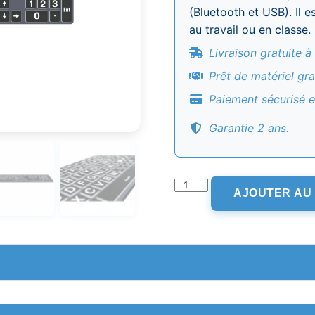
(Bluetooth et USB). Il 
au travail ou en classe.
Livraison gratuite à
Prêt de matériel gra
Paiement sécurisé e
Garantie 2 ans.
quantité
AJOUTER AU
de
Clavier
PC
Grands
Caractères
Rétroéclairés
Logickeyboard