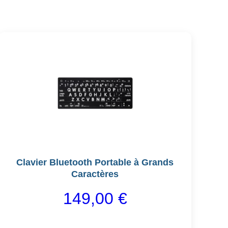
Ce
produit
a
plusieurs
variations.
Les
options
peuvent
être
Clavier Bluetooth Portable à Grands
choisies
Caractères
sur
la
149,00
€
page
du
produit