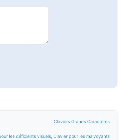
Claviers Grands Caractères
pour les déficients visuels
,
Clavier pour les malvoyants