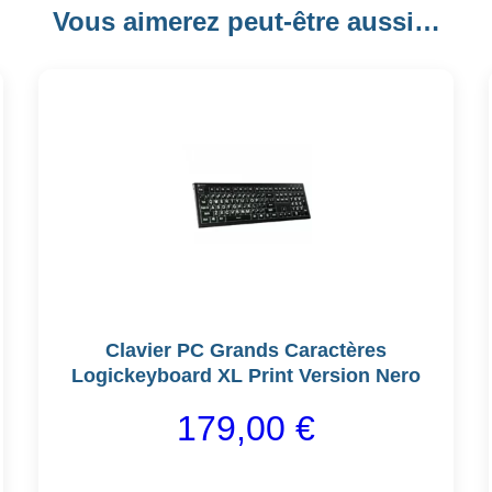
Vous aimerez peut-être aussi…
Ce
produit
a
plusieurs
variations.
Les
options
peuvent
être
Clavier PC Grands Caractères
choisies
Logickeyboard XL Print Version Nero
sur
la
179,00
€
page
du
produit