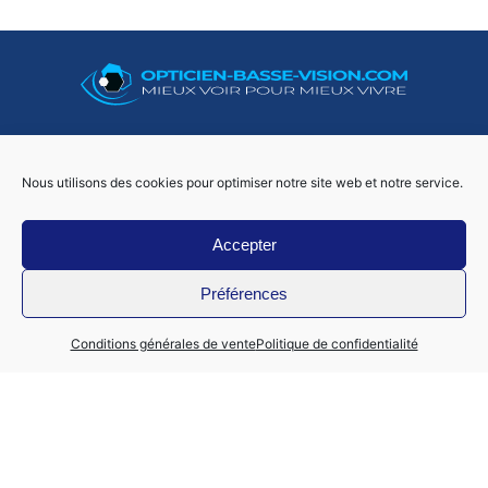
06 50 73 02 29
Nous utilisons des cookies pour optimiser notre site web et notre service.
Accepter
Foo
Préférences
Mon compte
Conditions générales de vente
Politique de confidentialité
Nous contacter
Politique de confidentialité
Conditions générales de ventes – mentions légales
Mentions légales
© Tout droits réservés Armand Optique Siret 75159187600022