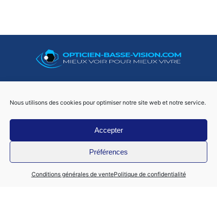
06 50 73 02 29
Nous utilisons des cookies pour optimiser notre site web et notre service.
Accepter
Foo
Préférences
Mon compte
Conditions générales de vente
Politique de confidentialité
Nous contacter
Politique de confidentialité
Conditions générales de ventes – mentions légales