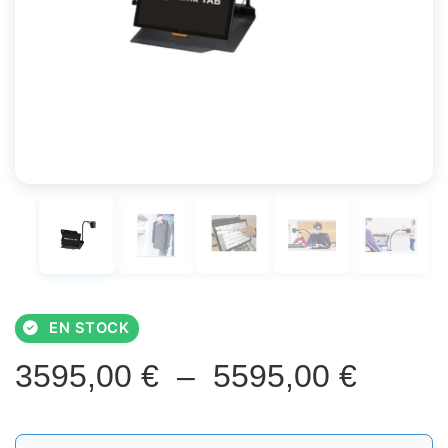
EN STOCK
Plage
3595,00
€
–
5595,00
€
de