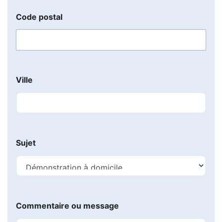
E
-
Code postal
m
a
i
l
m
e
s
Ville
s
a
g
e
Sujet
Commentaire ou message