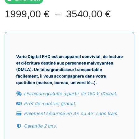
Plage
1999,00
€
–
3540,00
€
de
prix :
1999,
Vario Digital FHD est un appareil convivial, de lecture
à
et d’écriture destiné aux personnes malvoyantes
(DMLA). Un téléagrandisseur transportable
3540,
facilement, il vous accompagnera dans votre
quotidien (maison, bureau, université…).
Livraison gratuite à partir de 150 € d’achat.
Prêt de matériel gratuit.
Paiement sécurisé en 3× ou 4× sans frais.
Garantie 2 ans.