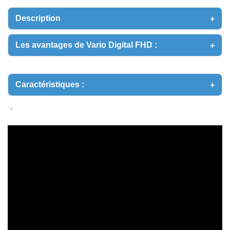
FHD
ESCHENBACH
Description
TÉLÉAGRANDISSEUR
PLIABLE
Les avantages de Vario Digital FHD :
AVEC
ECRAN
16"
Caractéristiques :
.