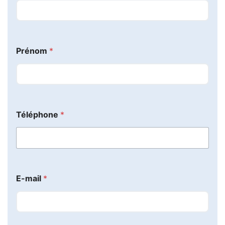
Prénom
*
Téléphone
*
p
E-mail
*
o
s
t
a
l