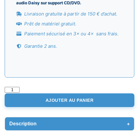
audio Daisy sur support CD/DVD.
Livraison gratuite à partir de 150 € d’achat.
Prêt de matériel gratuit.
Paiement sécurisé en 3× ou 4× sans frais.
Garantie 2 ans.
quantité
de
AJOUTER AU PANIER
Victor
Reader
Stratus
Description
4
-