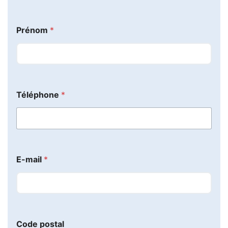
Prénom
*
Téléphone
*
E-mail
*
d
Code postal
u