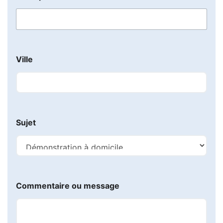
*
C
o
m
m
e
Ville
n
t
a
i
r
e
Sujet
Commentaire ou message