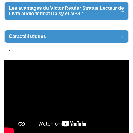
Lecteur
Les avantages du Victor Reader Stratus Lecteur de
de
Livre audio format Daisy et MP3 :
Livre
audio
format
Caractéristiques :
Daisy
et
.
MP3