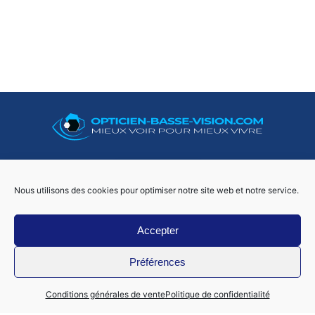
06 50 73 02 29
Nous utilisons des cookies pour optimiser notre site web et notre service.
Accepter
Foo
Préférences
Mon compte
Conditions générales de vente
Politique de confidentialité
Nous contacter